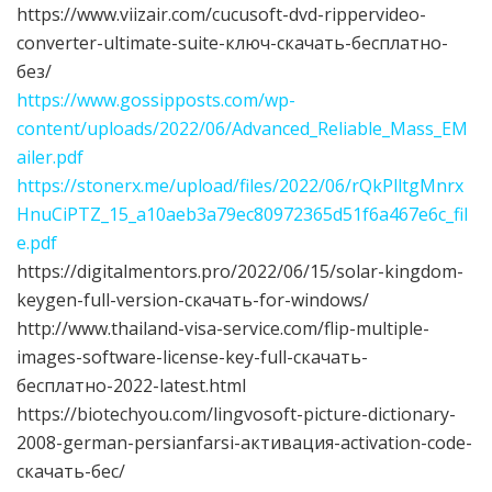
https://www.viizair.com/cucusoft-dvd-rippervideo-
converter-ultimate-suite-ключ-скачать-бесплатно-
без/
https://www.gossipposts.com/wp-
content/uploads/2022/06/Advanced_Reliable_Mass_EM
ailer.pdf
https://stonerx.me/upload/files/2022/06/rQkPlltgMnrx
HnuCiPTZ_15_a10aeb3a79ec80972365d51f6a467e6c_fil
e.pdf
https://digitalmentors.pro/2022/06/15/solar-kingdom-
keygen-full-version-скачать-for-windows/
http://www.thailand-visa-service.com/flip-multiple-
images-software-license-key-full-скачать-
бесплатно-2022-latest.html
https://biotechyou.com/lingvosoft-picture-dictionary-
2008-german-persianfarsi-активация-activation-code-
скачать-бес/