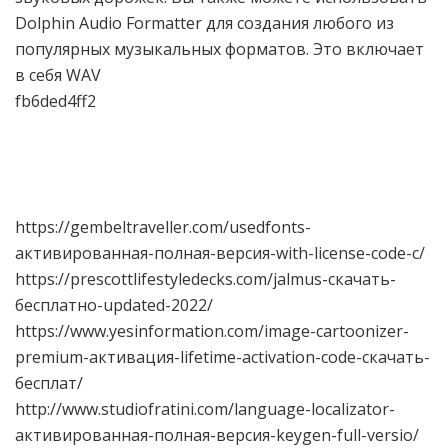
Dolphin Audio Formatter для создания любого из
популярных музыкальных форматов. Это включает
в себя WAV
fb6ded4ff2
https://gembeltraveller.com/usedfonts-
активированная-полная-версия-with-license-code-с/
https://prescottlifestyledecks.com/jalmus-скачать-
бесплатно-updated-2022/
https://www.yesinformation.com/image-cartoonizer-
premium-активация-lifetime-activation-code-скачать-
бесплат/
http://www.studiofratini.com/language-localizator-
активированная-полная-версия-keygen-full-versio/