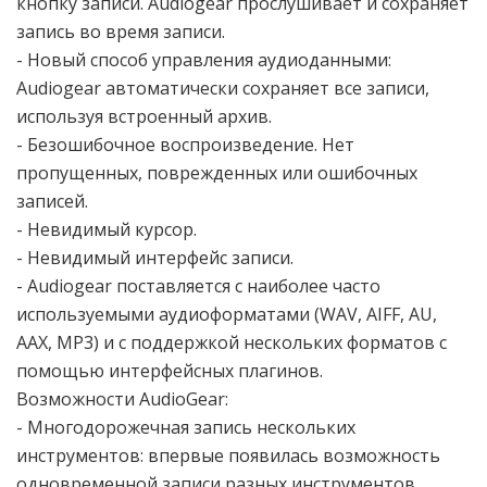
кнопку записи. Audiogear прослушивает и сохраняет
запись во время записи.
- Новый способ управления аудиоданными:
Audiogear автоматически сохраняет все записи,
используя встроенный архив.
- Безошибочное воспроизведение. Нет
пропущенных, поврежденных или ошибочных
записей.
- Невидимый курсор.
- Невидимый интерфейс записи.
- Audiogear поставляется с наиболее часто
используемыми аудиоформатами (WAV, AIFF, AU,
AAX, MP3) и с поддержкой нескольких форматов с
помощью интерфейсных плагинов.
Возможности AudioGear:
- Многодорожечная запись нескольких
инструментов: впервые появилась возможность
одновременной записи разных инструментов