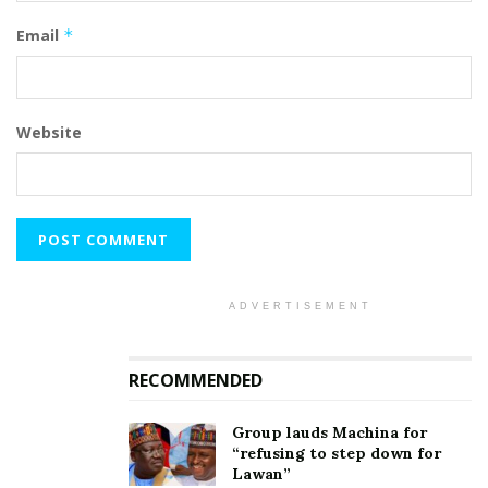
Email
*
Website
ADVERTISEMENT
RECOMMENDED
Group lauds Machina for
“refusing to step down for
Lawan”