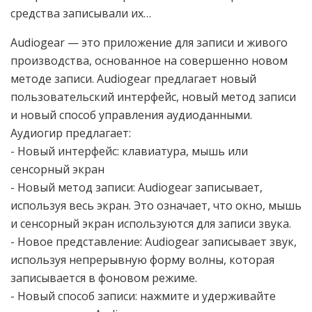
средства записывали их…
Audiogear — это приложение для записи и живого
производства, основанное на совершенно новом
методе записи. Audiogear предлагает новый
пользовательский интерфейс, новый метод записи
и новый способ управления аудиоданными.
Аудиогир предлагает:
- Новый интерфейс: клавиатура, мышь или
сенсорный экран
- Новый метод записи: Audiogear записывает,
используя весь экран. Это означает, что окно, мышь
и сенсорный экран используются для записи звука.
- Новое представление: Audiogear записывает звук,
используя непрерывную форму волны, которая
записывается в фоновом режиме.
- Новый способ записи: нажмите и удерживайте