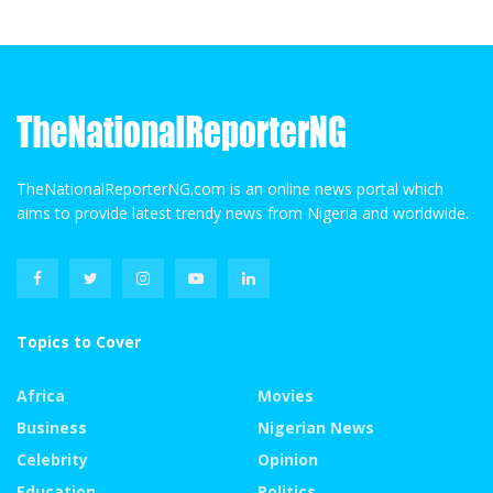
TheNationalReporterNG.com is an online news portal which
aims to provide latest trendy news from Nigeria and worldwide.
Topics to Cover
Africa
Movies
Business
Nigerian News
Celebrity
Opinion
Education
Politics