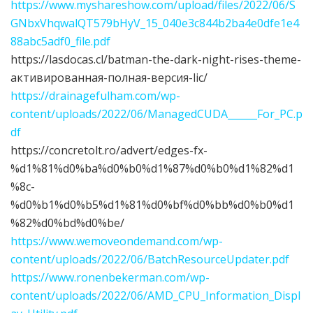
https://www.myshareshow.com/upload/files/2022/06/S
GNbxVhqwalQT579bHyV_15_040e3c844b2ba4e0dfe1e4
88abc5adf0_file.pdf
https://lasdocas.cl/batman-the-dark-night-rises-theme-
активированная-полная-версия-lic/
https://drainagefulham.com/wp-
content/uploads/2022/06/ManagedCUDA______For_PC.p
df
https://concretolt.ro/advert/edges-fx-
%d1%81%d0%ba%d0%b0%d1%87%d0%b0%d1%82%d1
%8c-
%d0%b1%d0%b5%d1%81%d0%bf%d0%bb%d0%b0%d1
%82%d0%bd%d0%be/
https://www.wemoveondemand.com/wp-
content/uploads/2022/06/BatchResourceUpdater.pdf
https://www.ronenbekerman.com/wp-
content/uploads/2022/06/AMD_CPU_Information_Displ