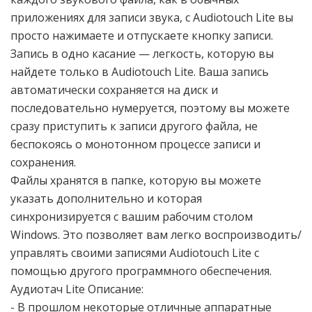
приложениях для записи звука, с Audiotouch Lite вы
просто нажимаете и отпускаете кнопку записи.
Запись в одно касание — легкость, которую вы
найдете только в Audiotouch Lite. Ваша запись
автоматически сохраняется на диск и
последовательно нумеруется, поэтому вы можете
сразу приступить к записи другого файла, не
беспокоясь о монотонном процессе записи и
сохранения.
Файлы хранятся в папке, которую вы можете
указать дополнительно и которая
синхронизируется с вашим рабочим столом
Windows. Это позволяет вам легко воспроизводить/
управлять своими записями Audiotouch Lite с
помощью другого программного обеспечения.
Аудиотач Lite Описание:
- В прошлом некоторые отличные аппаратные