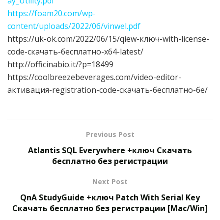
ay_Utility.pdf
https://foam20.com/wp-
content/uploads/2022/06/vinwel.pdf
https://uk-ok.com/2022/06/15/qiew-ключ-with-license-
code-скачать-бесплатно-x64-latest/
http://officinabio.it/?p=18499
https://coolbreezebeverages.com/video-editor-
активация-registration-code-скачать-бесплатно-бе/
Previous Post
Atlantis SQL Everywhere +ключ Скачать
бесплатно без регистрации
Next Post
QnA StudyGuide +ключ Patch With Serial Key
Скачать бесплатно без регистрации [Mac/Win]