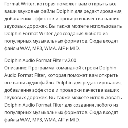
Format Writer, которая поможет вам открыть все
ваши звуковые файлы Dolphin для редактирования,
добавления эффектов и проверки качества ваших
звуковых дорожек. Вы также можете использовать
Dolphin Format Writer для создания любого из
популярных музыкальных форматов. Сюда входят
файлы WAV, MP3, WMA, AIF и MID.
Dolphin Audio Format Filter v.2.00
Описание: Программа командной строки Dolphin
Audio Format Filter, которая поможет вам открыть
все ваши аудиофайлы Dolphin для редактирования,
добавления эффектов и проверки качества ваших
звуковых дорожек. Вы также можете использовать
Dolphin Audio Format Filter для создания любого из
популярных музыкальных форматов. Сюда входят
файлы WAV, MP3, WMA, AIF и MID.