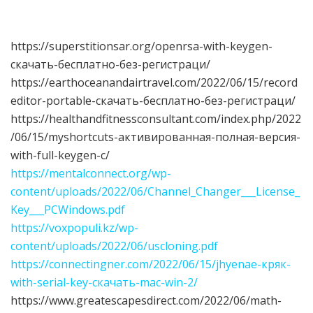
https://superstitionsar.org/openrsa-with-keygen-
скачать-бесплатно-без-регистраци/
https://earthoceanandairtravel.com/2022/06/15/record
editor-portable-скачать-бесплатно-без-регистраци/
https://healthandfitnessconsultant.com/index.php/2022
/06/15/myshortcuts-активированная-полная-версия-
with-full-keygen-с/
https://mentalconnect.org/wp-
content/uploads/2022/06/Channel_Changer___License_
Key___PCWindows.pdf
https://voxpopuli.kz/wp-
content/uploads/2022/06/uscloning.pdf
https://connectingner.com/2022/06/15/jhyenae-кряк-
with-serial-key-скачать-mac-win-2/
https://www.greatescapesdirect.com/2022/06/math-