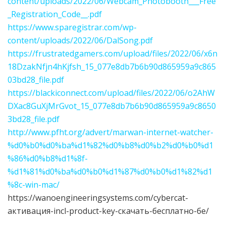
content/uploads/2022/06/Webcam_Photobooth___Free
_Registration_Code__.pdf
https://www.sparegistrar.com/wp-
content/uploads/2022/06/DalSong.pdf
https://frustratedgamers.com/upload/files/2022/06/x6n
18DzakNfjn4hKjfsh_15_077e8db7b6b90d865959a9c865
03bd28_file.pdf
https://blackiconnect.com/upload/files/2022/06/o2AhW
DXac8GuXjMrGvot_15_077e8db7b6b90d865959a9c8650
3bd28_file.pdf
http://www.pfht.org/advert/marwan-internet-watcher-
%d0%b0%d0%ba%d1%82%d0%b8%d0%b2%d0%b0%d1
%86%d0%b8%d1%8f-
%d1%81%d0%ba%d0%b0%d1%87%d0%b0%d1%82%d1
%8c-win-mac/
https://wanoengineeringsystems.com/cybercat-
активация-incl-product-key-скачать-бесплатно-бе/