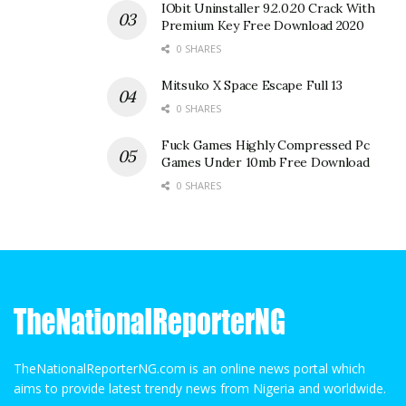
IObit Uninstaller 9.2.0.20 Crack With
Premium Key Free Download 2020
0 SHARES
Mitsuko X Space Escape Full 13
0 SHARES
Fuck Games Highly Compressed Pc
Games Under 10mb Free Download
0 SHARES
TheNationalReporterNG.com is an online news portal which
aims to provide latest trendy news from Nigeria and worldwide.